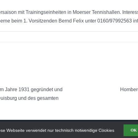
ersaison mit Trainingseinheiten in Moerser Tennishallen. Interes
rne beim 1. Vorsitzenden Bernd Felix unter 0160/97992563 in
im Jahre 1931 gegründet und
Homberg
 Duisburg und des gesamten
Webdesign von
www.it-mediendesign.de
ese Webseite verwendet nur technisch notwendige Cookies
OK