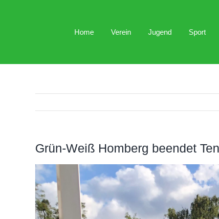
Zum
Inhalt
Home
Verein
Jugend
Sport
springen
Grün-Weiß Homberg beendet Tenn
Zeige
grösseres
Bild