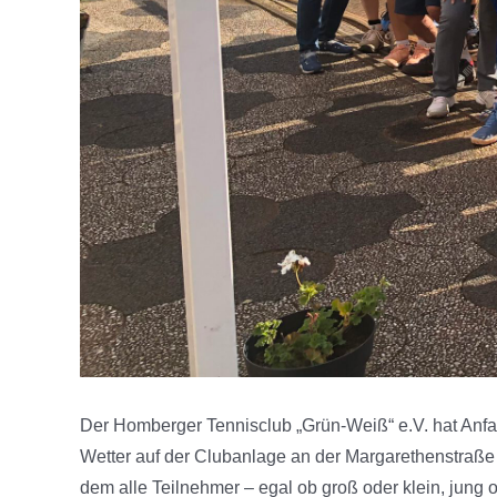
Der Homberger Tennisclub „Grün-Weiß“ e.V. hat Anfan
Wetter auf der Clubanlage an der Margarethenstraße 
dem alle Teilnehmer – egal ob groß oder klein, jung o