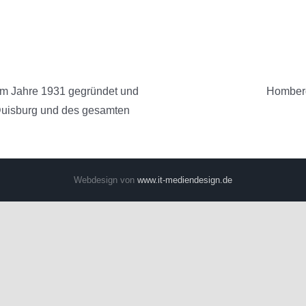
im Jahre 1931 gegründet und
Homberg
 Duisburg und des gesamten
Webdesign von
www.it-mediendesign.de